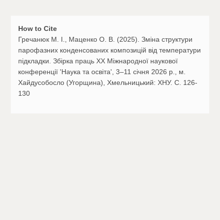
How to Cite
Гречанюк М. І., Маценко О. В. (2025). Зміна структури
парофазних конденсованих композицій від температури
підкладки. Збірка праць ХX Міжнародної наукової
конференції 'Наука та освіта', 3–11 січня 2026 р., м.
Хайдусобосло (Угорщина), Хмельницький: ХНУ. C. 126-
130