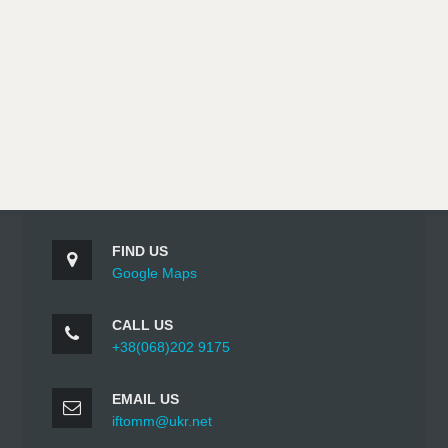
FIND US
Google Maps
CALL US
+38(068)202 9175
EMAIL US
iftomm@ukr.net