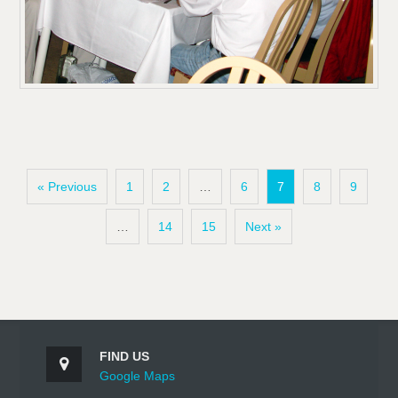
« Previous
1
2
…
6
7
8
9
…
14
15
Next »
FIND US
Google Maps