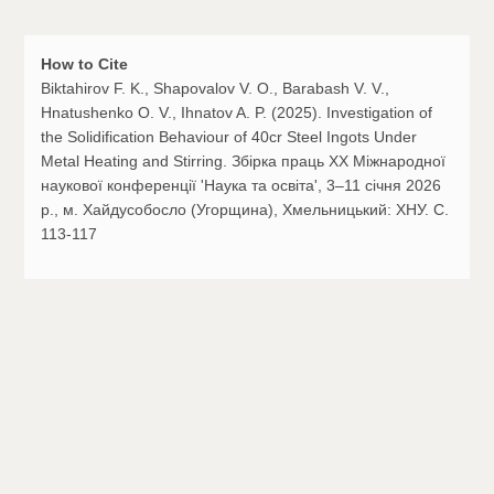
How to Cite
Biktahirov F. K., Shapovalov V. O., Barabash V. V.,
Hnatushenko O. V., Ihnatov A. P. (2025). Investigation of
the Solidification Behaviour of 40cr Steel Ingots Under
Metal Heating and Stirring. Збірка праць ХX Міжнародної
наукової конференції 'Наука та освіта', 3–11 січня 2026
р., м. Хайдусобосло (Угорщина), Хмельницький: ХНУ. C.
113-117