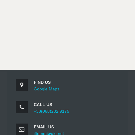
FIND US
Google Maps
CALL US
+38(068)202 9175
EMAIL US
iftomm@ukr.net